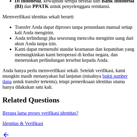
Di Indonesia
, kewajiban serupa berasal dari
Bank Indonesia
(BI)
dan
PPATK
untuk penyelenggara remitansi.
Memverifikasi identitas sekali berarti:
Transfer Anda dapat diproses tanpa penundaan manual setiap
kali Anda mengirim.
Anda terlindungi jika seseorang mencoba mengirim uang dari
akun Anda tanpa izin.
Kami dapat memenuhi standar keamanan dan kepatuhan yang
memungkinkan kami beroperasi di kedua negara, dan
meneruskan perlindungan tersebut kepada Anda.
Anda hanya perlu memverifikasi sekali. Setelah verifikasi, kami
mungkin masih menanyakan hal lanjutan (misalnya
bukti sumber
dana
untuk transfer tertentu), tetapi pemeriksaan identitas utama
hanya dilakukan satu kali.
Related Questions
Berapa lama proses verifikasi identitas?
Identitas & Verifikasi