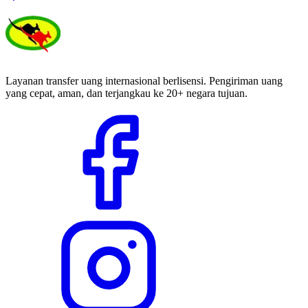
Layanan transfer uang internasional berlisensi. Pengiriman uang
yang cepat, aman, dan terjangkau ke 20+ negara tujuan.