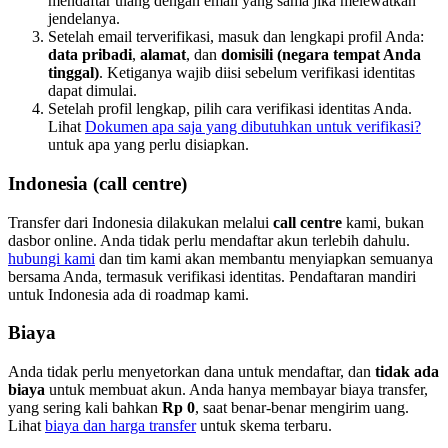
mendaftar ulang dengan email yang sama jika melewatkan
jendelanya.
Setelah email terverifikasi, masuk dan lengkapi profil Anda:
data pribadi
,
alamat
, dan
domisili (negara tempat Anda
tinggal)
. Ketiganya wajib diisi sebelum verifikasi identitas
dapat dimulai.
Setelah profil lengkap, pilih cara verifikasi identitas Anda.
Lihat
Dokumen apa saja yang dibutuhkan untuk verifikasi?
untuk apa yang perlu disiapkan.
Indonesia (call centre)
Transfer dari Indonesia dilakukan melalui
call centre
kami, bukan
dasbor online. Anda tidak perlu mendaftar akun terlebih dahulu.
hubungi kami
dan tim kami akan membantu menyiapkan semuanya
bersama Anda, termasuk verifikasi identitas. Pendaftaran mandiri
untuk Indonesia ada di roadmap kami.
Biaya
Anda tidak perlu menyetorkan dana untuk mendaftar, dan
tidak ada
biaya
untuk membuat akun. Anda hanya membayar biaya transfer,
yang sering kali bahkan
Rp 0
, saat benar-benar mengirim uang.
Lihat
biaya dan harga transfer
untuk skema terbaru.