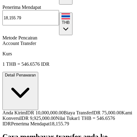
Penerima Mendapat
THB
Metode Pencairan
Account Transfer
Kurs
1
THB
=
546.6576
IDR
Detail Penawaran
Anda Kirim
IDR 10,000,000.00
Biaya Transfer
IDR 75,000.00
Kami
Konversi
IDR 9,925,000.00
Nilai Tukar
1
THB
=
546.6576
IDR
Penerima Mendapat
18,155.79
Cara membayar transfer anda ke