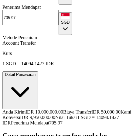
Penerima Mendapat
SGD
Metode Pencairan
Account Transfer
Kurs
1
SGD
=
14094.1427
IDR
Detail Penawaran
Anda Kirim
IDR 10,000,000.00
Biaya Transfer
IDR 50,000.00
Kami
Konversi
IDR 9,950,000.00
Nilai Tukar
1
SGD
=
14094.1427
IDR
Penerima Mendapat
705.97
Cara membayar transfer anda ke