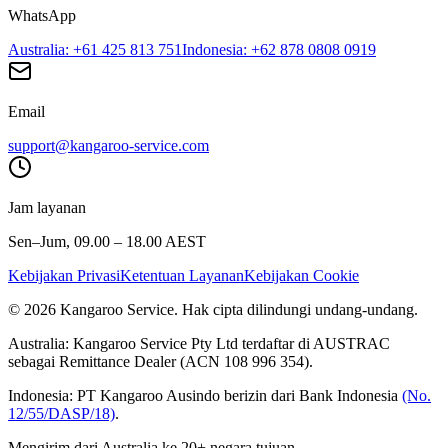
WhatsApp
Australia
: +61 425 813 751
Indonesia
: +62 878 0808 0919
Email
support@kangaroo-service.com
Jam layanan
Sen–Jum, 09.00 – 18.00 AEST
Kebijakan Privasi
Ketentuan Layanan
Kebijakan Cookie
© 2026 Kangaroo Service. Hak cipta dilindungi undang-undang.
Australia:
Kangaroo Service Pty Ltd terdaftar di AUSTRAC
sebagai Remittance Dealer (ACN 108 996 354).
Indonesia:
PT Kangaroo Ausindo berizin dari Bank Indonesia
(No.
12/55/DASP/18)
.
Mengirim dari Australia ke 20+ negara tujuan.