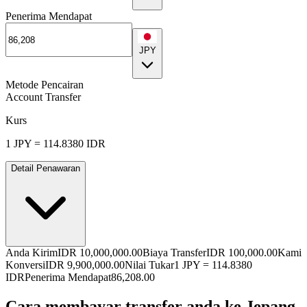
Penerima Mendapat
JPY
Metode Pencairan
Account Transfer
Kurs
1
JPY
=
114.8380
IDR
Detail Penawaran
Anda Kirim
IDR 10,000,000.00
Biaya Transfer
IDR 100,000.00
Kami
Konversi
IDR 9,900,000.00
Nilai Tukar
1
JPY
=
114.8380
IDR
Penerima Mendapat
86,208.00
Cara membayar transfer anda ke Jepang