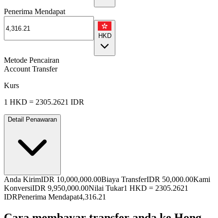
Penerima Mendapat
HKD
Metode Pencairan
Account Transfer
Kurs
1
HKD
=
2305.2621
IDR
Detail Penawaran
Anda Kirim
IDR 10,000,000.00
Biaya Transfer
IDR 50,000.00
Kami
Konversi
IDR 9,950,000.00
Nilai Tukar
1
HKD
=
2305.2621
IDR
Penerima Mendapat
4,316.21
Cara membayar transfer anda ke Hong