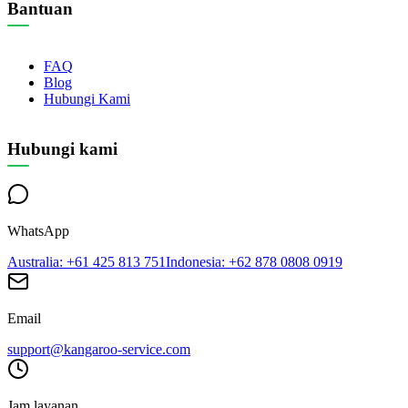
Bantuan
FAQ
Blog
Hubungi Kami
Hubungi kami
WhatsApp
Australia
: +61 425 813 751
Indonesia
: +62 878 0808 0919
Email
support@kangaroo-service.com
Jam layanan